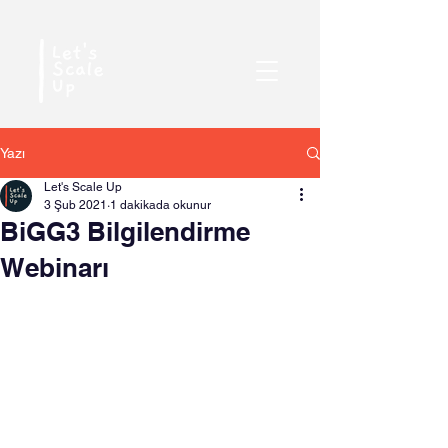
Yazı
Let's Scale Up
3 Şub 2021
1 dakikada okunur
BiGG3 Bilgilendirme
Webinarı