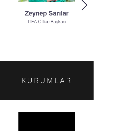
Zeynep Sarılar
Ece Ildır
ITEA Office Başkanı
LoT/Law of Techs. Co.
Yönetici Ortak
KURUMLAR