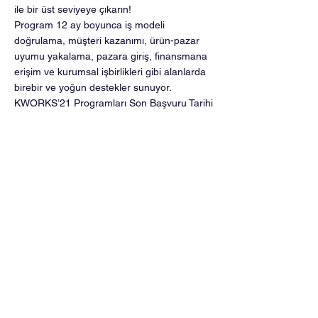
ile bir üst seviyeye çıkarın!
Program 12 ay boyunca iş modeli
doğrulama, müşteri kazanımı, ürün-pazar
uyumu yakalama, pazara giriş, finansmana
erişim ve kurumsal işbirlikleri gibi alanlarda
birebir ve yoğun destekler sunuyor.
KWORKS’21 Programları Son Başvuru Tarihi
15 Şubat 2021!
< Previous News
Next News >
©2026 Let's Scale Up